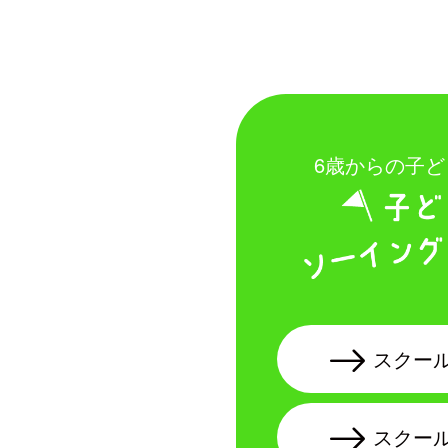
6歳からの子
スクー
スクー